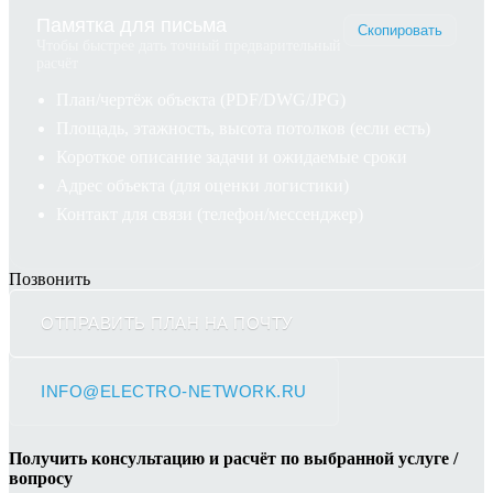
Памятка для письма
Скопировать
Чтобы быстрее дать точный предварительный
расчёт
План/чертёж объекта (PDF/DWG/JPG)
Площадь, этажность, высота потолков (если есть)
Короткое описание задачи и ожидаемые сроки
Адрес объекта (для оценки логистики)
Контакт для связи (телефон/мессенджер)
Позвонить
ОТПРАВИТЬ ПЛАН НА ПОЧТУ
INFO@ELECTRO-NETWORK.RU
Получить консультацию и расчёт по выбранной услуге /
вопросу