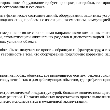
тированное оборудование требует проверки, настройки, тестиро
согласованно и без сбоев.
ить фактическое состояние линий, оборудования, защитных устр
подключения, проблемы с изоляцией, заземлением, коммутацией и
мерения в связке с основными направлениями компании: эле
 автоматизацией инженерных разделов и диспетчеризацией. Так
ных условиях объекта.
работ объект получает не просто собранную инфраструктуру, а 
 уверенность в том, что оборудование подключено корректно, з
ованы на любых объектах, где выполняется монтаж, реконструк
 сооружений, так и для действующих объектов, где требуется пр
лектротехнической инфраструктурой, большим количеством щитов
чных решений. На таких объектах недостаточно просто выполнит
опасно использоваться в ежедневной эксплуатации.