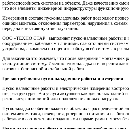
работоспособность системы на объекте. Даже качественно смон
что все элементы инженерной инфраструктуры функционируют 
Измерения в составе пусконаладочных работ позволяют провер
ошибки монтажа, отклонения параметров, нарушения в схемах 
передана в постоянную эксплуатацию.
ООО «ТЕХНО СТАР» выполняет пуско-наладочные работы и из
оборудованием, кабельными линиями, слаботочными системами,
устройства, а комплексно оценить работу всей системы в реаль
Для заказчика это означает, что после завершения монтажных 
эксплуатации систему. Именно пусконаладка и измерения дают
готовы к безопасной и стабильной работе.
Где востребованы пуско-наладочные работы и измерения
Пуско-наладочные работы и электрические измерения востреб
инфраструктуры. Эта услуга актуальна как для новых зданий и
реконфигурации линий или подключения новых нагрузок.
Пусконаладка особенно важна на объектах с распределенной э
систем автоматики, освещения, резервного питания и слабото
работают в соответствии с заданными параметрами и могут без
Пуско-наладочные работы и измерения востребованы для: