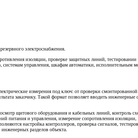
 резервного электроснабжения.
противления изоляции, проверке защитных линий, тестировании
ю, системам управления, шкафам автоматики, исполнительным м
трические измерения под ключ: от проверки смонтированной с
ультата заказчику. Такой формат позволяет вводить инженерные 
 осмотр щитового оборудования и кабельных линий, контроль сх
иний питания и управления, измерение сопротивления изоляции,
олняются настройка контроллеров, проверка сигналов, тестиро
х инженерных разделов объекта.