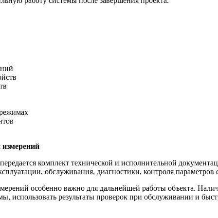
ильную работу системы после завершения проекта.
ений
ойств
тв
 режимах
нтов
и измерений
передается комплект технической и исполнительной документаци
 эксплуатации, обслуживания, диагностики, контроля параметров
змерений особенно важно для дальнейшей работы объекта. Нал
мы, использовать результаты проверок при обслуживании и быс